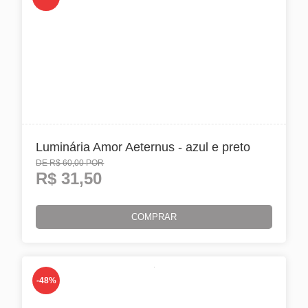
Luminária Amor Aeternus - azul e preto
DE
R$ 60,00
POR
R$
31,50
COMPRAR
-48%