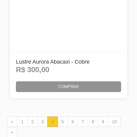
Lustre Aurora Abacaxi - Cobre
R$
300,00
COMPRAR
«
1
2
3
4
5
6
7
8
9
10
»