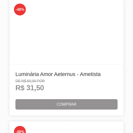
-48%
Luminária Amor Aeternus - Ametista
DE
R$ 60,00
POR
R$
31,50
COMPRAR
-48%